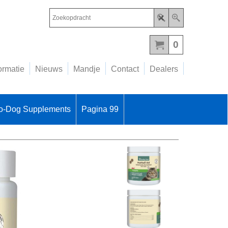
Nieuw
telefoonnu
06
0
-
53
18
ormatie
Nieuws
Mandje
Contact
Dealers
42
55
o-Dog Supplements
Pagina 99