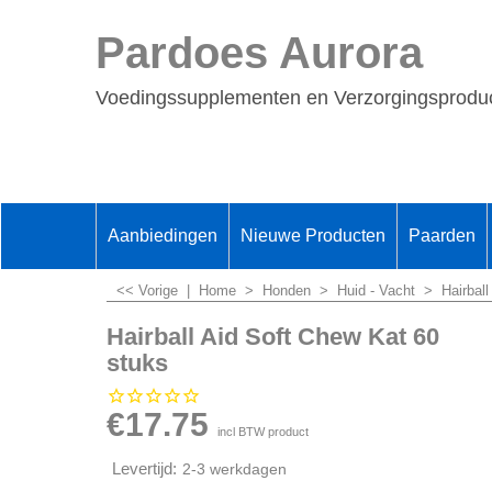
Pardoes Aurora
Voedingssupplementen en Verzorgingsproduc
Aanbiedingen
Nieuwe Producten
Paarden
<< Vorige
|
Home
>
Honden
>
Huid - Vacht
>
Hairbal
Hairball Aid Soft Chew Kat 60
stuks
€
17.75
incl BTW product
Levertijd:
2-3 werkdagen