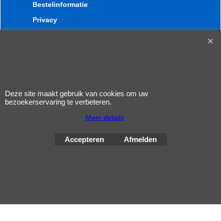
Bestelinformatie
Privacy
Voorwaarden
Nieuws
Deze site maakt gebruik van cookies om uw
bezoekerservaring te verbeteren.
Meer details
Webwinkel gemaakt met
Accepteren
Afmelden
ShopFactory webwinkel
software.