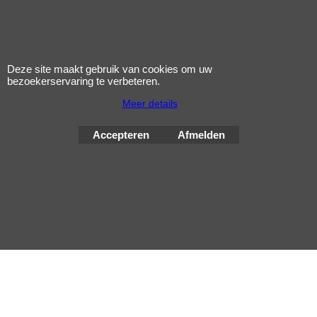
Privacy
Voorwaarden
Nieuws
Deze site maakt gebruik van cookies om uw
bezoekerservaring te verbeteren.
Meer details
Accepteren
Afmelden
Webwinkel gemaakt met
ShopFactory webwinkel
software.