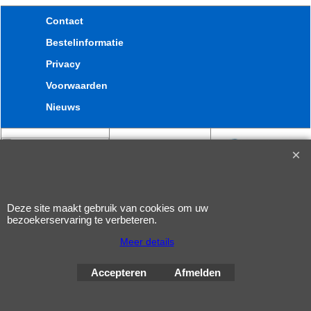
Contact
Bestelinformatie
Privacy
Voorwaarden
Nieuws
Deze site maakt gebruik van cookies om uw
bezoekerservaring te verbeteren.
Webwinkel gemaakt met
ShopFactory webwinkel
Meer details
software.
Accepteren
Afmelden