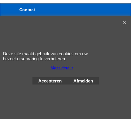
Contact
Bestelinformatie
Privacy
Voorwaarden
Nieuws
Deze site maakt gebruik van cookies om uw
bezoekerservaring te verbeteren.
Equi Red - Equimins
Meer details
Opkikker bij lusteloze paarden, draagt bij aan een positieve invloed op de zuurstof transport door rode bloedcellen in het bloed. Speciaal voor sportpaarden. Equi Red bevat alle noodzakelijke vitaminen en mineralen en is verrijkt met goed opneembaar ijzer. IJzer is noodzakelijk voor het aanmaken van rode bloedcellen. Draagt bij aan de verhoging van de capaciteit om vervoerde zuurstof vast te houden op het niveau van de spieren, de organen en de weefsels. Helpt bij de energie-capaciteit en de weerstand tijdens het werk. 1 lt ( 3 weken) 5 lt ( 15 weken) Alleen op bestelling
Klik hier
Accepteren
Afmelden
Webwinkel gemaakt met
ShopFactory webwinkel
software.