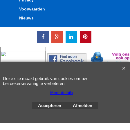
Privacy
Voorwaarden
Nieuws
Deze site maakt gebruik van cookies om uw
bezoekerservaring te verbeteren.
Webwinkel gemaakt met
ShopFactory webwinkel
Meer details
software.
Accepteren
Afmelden