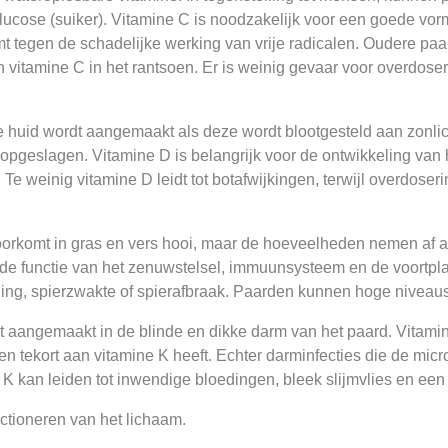
ucose (suiker). Vitamine C is noodzakelijk voor een goede vorm
 tegen de schadelijke werking van vrije radicalen. Oudere paar
 vitamine C in het rantsoen. Er is weinig gevaar voor overdoser
de huid wordt aangemaakt als deze wordt blootgesteld aan zonlic
geslagen. Vitamine D is belangrijk voor de ontwikkeling van h
Te weinig vitamine D leidt tot botafwijkingen, terwijl overdoser
voorkomt in gras en vers hooi, maar de hoeveelheden nemen af al
nde functie van het zenuwstelsel, immuunsysteem en de voortp
illing, spierzwakte of spierafbraak. Paarden kunnen hoge nivea
dt aangemaakt in de blinde en dikke darm van het paard. Vitamin
 tekort aan vitamine K heeft. Echter darminfecties die de micro
 K kan leiden tot inwendige bloedingen, bleek slijmvlies en een
ctioneren van het lichaam.