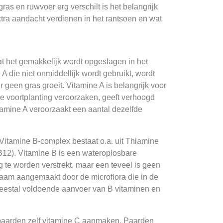
ras en ruwvoer erg verschilt is het belangrijk
tra aandacht verdienen in het rantsoen en wat
t het gemakkelijk wordt opgeslagen in het
A die niet onmiddellijk wordt gebruikt, wordt
een gras groeit. Vitamine A is belangrijk voor
de voortplanting veroorzaken, geeft verhoogd
itamine A veroorzaakt een aantal dezelfde
Vitamine B-complex bestaat o.a. uit Thiamine
B12). Vitamine B is een wateroplosbare
 te worden verstrekt, maar een teveel is geen
chaam aangemaakt door de microflora die in de
meestal voldoende aanvoer van B vitaminen en
n paarden zelf vitamine C aanmaken. Paarden