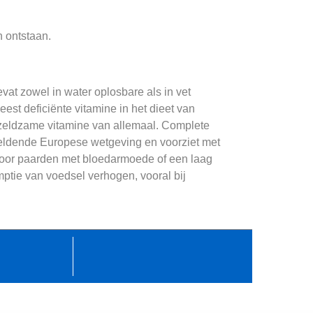
n ontstaan.
vat zowel in water oplosbare als in vet
st deficiënte vitamine in het dieet van
n zeldzame vitamine van allemaal. Complete
geldende Europese wetgeving en voorziet met
 voor paarden met bloedarmoede of een laag
mptie van voedsel verhogen, vooral bij