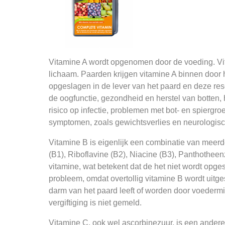
Vitamine A wordt opgenomen door de voeding. Vita
lichaam. Paarden krijgen vitamine A binnen door he
opgeslagen in de lever van het paard en deze res
de oogfunctie, gezondheid en herstel van botten,
risico op infectie, problemen met bot- en spiergr
symptomen, zoals gewichtsverlies en neurologis
Vitamine B is eigenlijk een combinatie van meerd
(B1), Riboflavine (B2), Niacine (B3), Panthothee
vitamine, wat betekent dat de het niet wordt opg
probleem, omdat overtollig vitamine B wordt uitg
darm van het paard leeft of worden door voeder
vergiftiging is niet gemeld.
Vitamine C, ook wel ascorbinezuur, is een ander