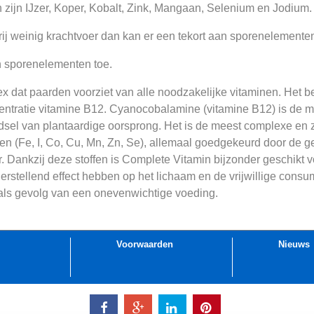
 zijn IJzer, Koper, Kobalt, Zink, Mangaan, Selenium en Jodium.
ij weinig krachtvoer dan kan er een tekort aan sporenelemente
n sporenelementen toe.
 dat paarden voorziet van alle noodzakelijke vitaminen. Het be
tratie vitamine B12. Cyanocobalamine (vitamine B12) is de mee
oedsel van plantaardige oorsprong. Het is de meest complexe e
n (Fe, I, Co, Cu, Mn, Zn, Se), allemaal goedgekeurd door de 
r. Dankzij deze stoffen is Complete Vitamin bijzonder geschikt
rstellend effect hebben op het lichaam en de vrijwillige consu
als gevolg van een onevenwichtige voeding.
Voorwaarden
Nieuws