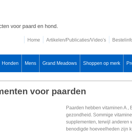
ten voor paard en hond.
Home
Artikelen/Publicaties/Video's
Bestelinf
Honden
Mens
Grand Meadows
Shoppen op merk
Pr
menten voor paarden
Paarden hebben vitaminen A , B 
gezondheid. Sommige vitaminen
supplementen, terwijl anderen 
benodigde hoeveelheden zijn kle