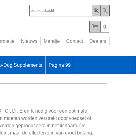
Nieuw
telefoonnu
06
0
-
53
18
ormatie
Nieuws
Mandje
Contact
Dealers
42
55
o-Dog Supplements
Pagina 99
, C , D , E en K nodig voor een optimale
 moeten worden verstrekt door voedsel of
worden geproduceerd in het lichaam. De
in, maar de effecten zijn van groot belang.