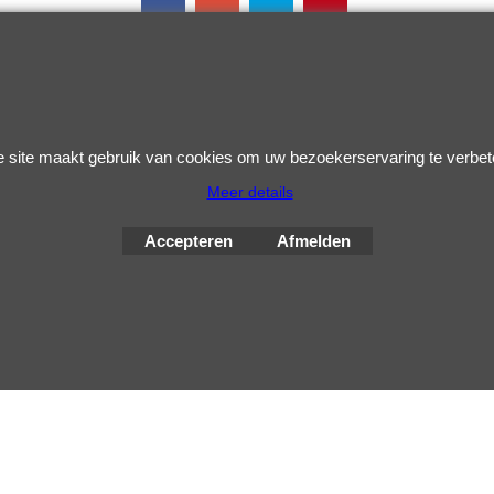
 site maakt gebruik van cookies om uw bezoekerservaring te verbet
Webwinkel gemaakt met
ShopFactory webwinkel
Meer details
software.
Accepteren
Afmelden