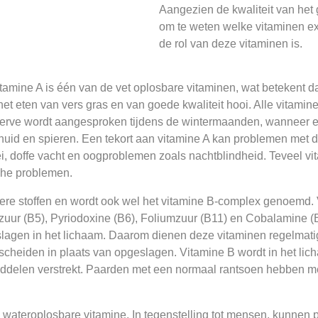
Aangezien de kwaliteit van het g
om te weten welke vitaminen ex
de rol van deze vitaminen is.
mine A is één van de vet oplosbare vitaminen, wat betekent da
t eten van vers gras en van goede kwaliteit hooi. Alle vitamine 
erve wordt aangesproken tijdens de wintermaanden, wanneer er g
 huid en spieren. Een tekort aan vitamine A kan problemen met 
oei, doffe vacht en oogproblemen zoals nachtblindheid. Teveel v
che problemen.
ere stoffen en wordt ook wel het vitamine B-complex genoemd. 
nzuur (B5), Pyriodoxine (B6), Foliumzuur (B11) en Cobalamine (
eslagen in het lichaam. Daarom dienen deze vitaminen regelmatig
escheiden in plaats van opgeslagen. Vitamine B wordt in het li
middelen verstrekt. Paarden met een normaal rantsoen hebben 
e wateroplosbare vitamine. In tegenstelling tot mensen, kunne